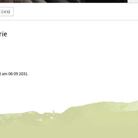
(.ics)
rie
t am 06 09 2031.