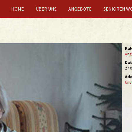
HOME
ÜBER UNS
ANGEBOTE
SENIOREN W
Kal
Ang
Da
27 
Add
Unc